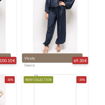
Vicolo
100.10 €
69.30 €
Giacca
-30%
NEW COLLECTION
-30%