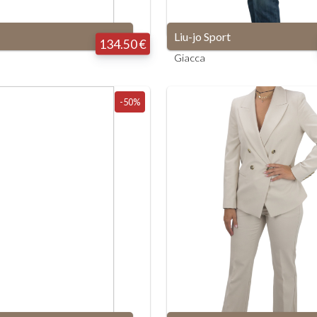
Liu-jo Sport
134.50 €
Giacca
-50%