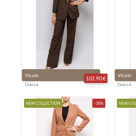
Vicolo
L
M
S
XS
Vicolo
Vicolo
102.90 €
Giacca
Giacca
NEW COLLECTION
-30%
NEW CO