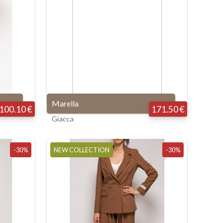
Marella
100.10 €
171.50 €
Giacca
-30%
NEW COLLECTION
-30%