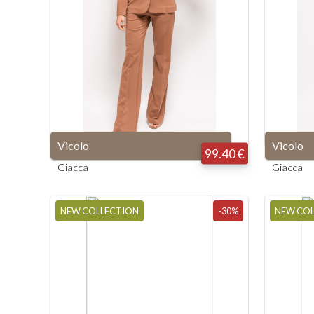
Vicolo
Vicolo
99.40 €
Giacca
Giacca
NEW COLLECTION
-30%
NEW CO