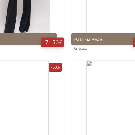
Patrizia Pepe
171.50 €
Giacca
-50%