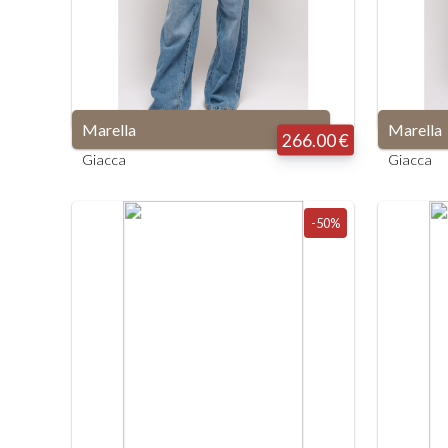
Marella
Marella
266.00 €
Giacca
Giacca
-50%