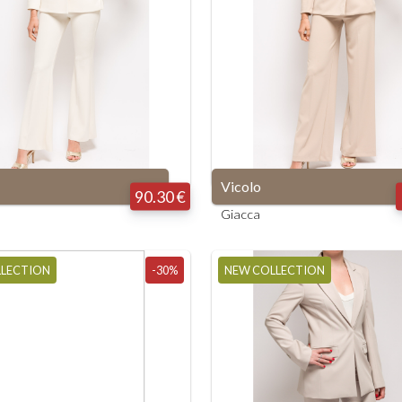
Vicolo
90.30 €
Giacca
LLECTION
-30%
NEW COLLECTION