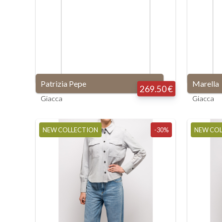
Patrizia Pepe
Marella
269.50 €
Giacca
Giacca
NEW COLLECTION
-30%
NEW CO