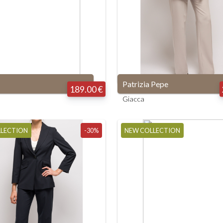
Patrizia Pepe
189.00 €
Giacca
LLECTION
-30%
NEW COLLECTION