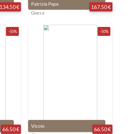
Patrizia Pepe
134.50 €
167.50 €
Giacca
-50%
-50%
Vicolo
66.50 €
66.50 €