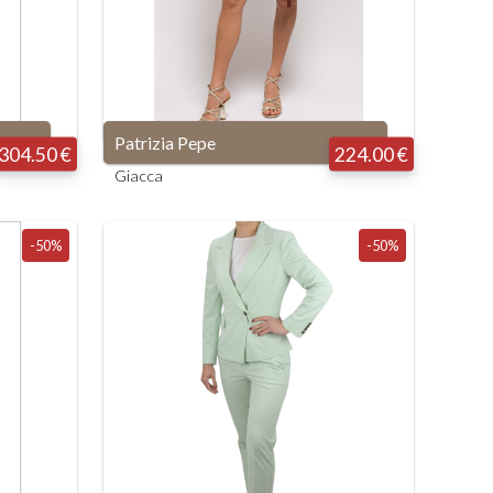
Patrizia Pepe
304.50 €
224.00 €
Giacca
-50%
-50%