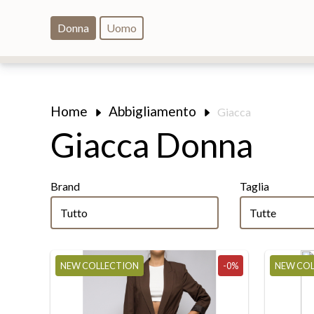
Donna
Uomo
Home
Abbigliamento
Giacca
Giacca Donna
Brand
Taglia
Tutte
Tutte
Tutto
Tutte
Hinnominate
38
Liu-jo Sport
40
NEW COLLECTION
-0%
NEW CO
Marella
42
Patrizia Pepe
44