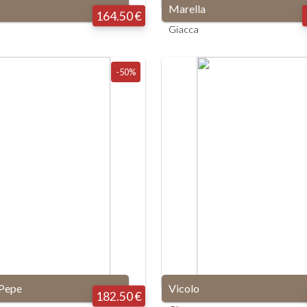
Marella
164.50 €
Giacca
-50%
 Pepe
Vicolo
182.50 €