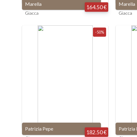
Marella
Marella
164.50 €
Giacca
Giacca
-50%
Patrizia Pepe
Patrizia
182.50 €