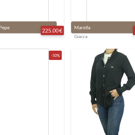
 Pepe
Marella
225.00 €
Giacca
-50%