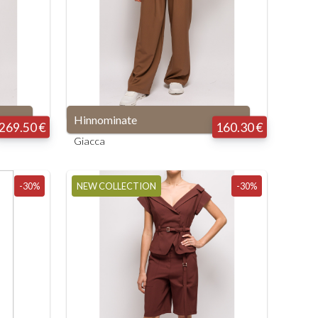
Hinnominate
269.50 €
160.30 €
Giacca
-30%
NEW COLLECTION
-30%