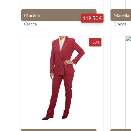
Marella
Marella
119.50 €
Giacca
Giacca
-50%