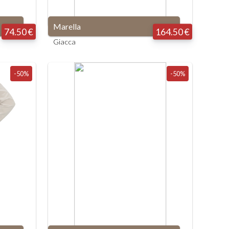
Marella
74.50 €
164.50 €
Giacca
-50%
-50%