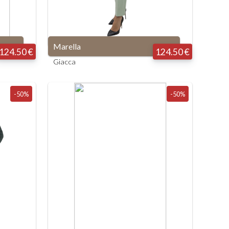
Marella
124.50 €
124.50 €
Giacca
-50%
-50%