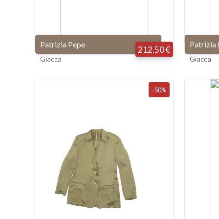
Patrizia Pepe
Patrizia
212.50 €
Giacca
Giacca
-50%