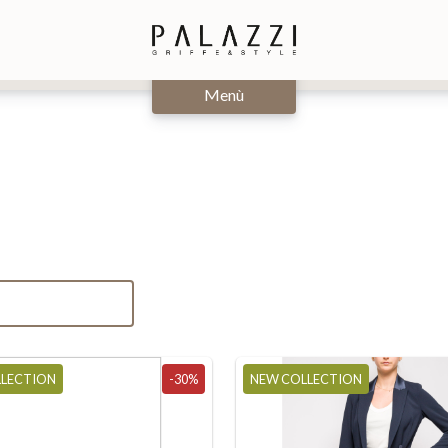
Chiudi
Menù
LLECTION
-30%
NEW COLLECTION