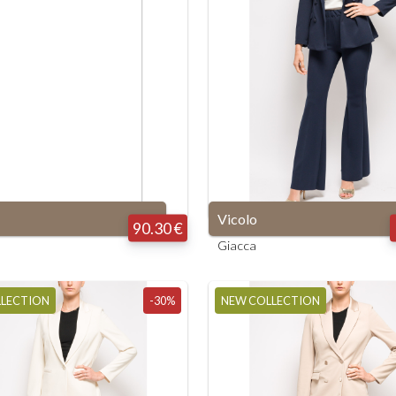
Vicolo
90.30 €
Giacca
LLECTION
-30%
NEW COLLECTION