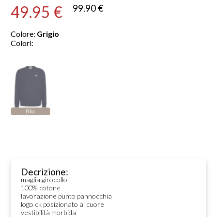
49.95 €
99.90 €
Colore:
Grigio
Colori:
Blu
Decrizione:
maglia girocollo
100% cotone
lavorazione punto pannocchia
logo ck posizionato al cuore
vestibilità morbida